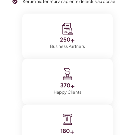
Kerum hic tenetur a sapiente delectus au occae.
+
250
Business Partners
+
370
Happy Clients
+
180