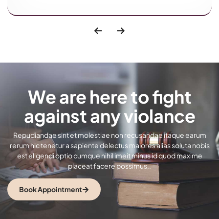
We are here to fight
against any violance
Repudiandae sint et molestiae non recusandae itaque earum
rerum hic tenetur a sapiente delectus maiores alias soluta nobis
est eligendi optio cumque nihil imeit minus id quod maxime
placeat facere possimus,.
Book Appointment