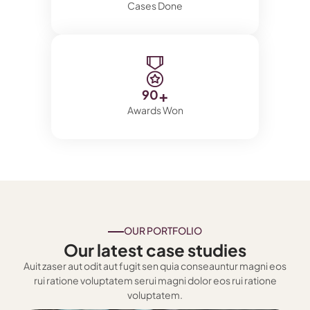
Cases Done
+
90
Awards Won
OUR PORTFOLIO
Our latest case studies
Auit zaser aut odit aut fugit sen quia conseauntur magni eos
rui ratione voluptatem serui magni dolor eos rui ratione
voluptatem.