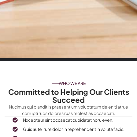
WHO WE ARE
Committed to Helping Our Clients
Succeed
Nucimus qui blanditiis praesentium voluptatum deleniti atrue
corrupti ruos dolores ruas molestias occaecati.
Nxcepteur sint occaecat cupidatat noru even.
Guis aute irure dolor in reprehenderit in voluta facis.