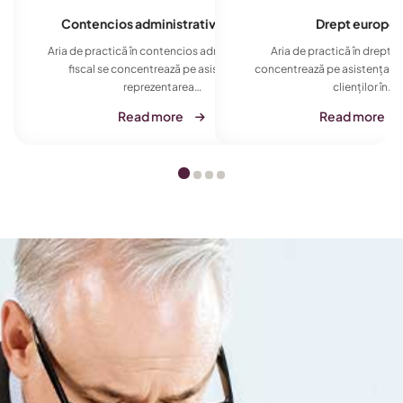
i
Contencios administrativ și fiscal
Drept europe
ă esențială a
Aria de practică în contencios administrativ și
Aria de practică în drept 
relațiile dintre
fiscal se concentrează pe asistența și
concentrează pe asistența și
reprezentarea…
clienților în…
Read more
Read more