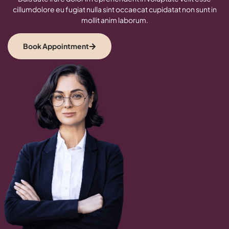
cillumdolore eu fugiat nulla sint occaecat cupidatat non sunt in
mollit anim laborum.
Book Appointment