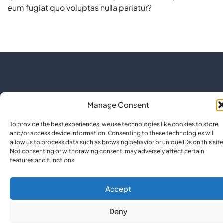
eum fugiat quo voluptas nulla pariatur?
Manage Consent
To provide the best experiences, we use technologies like cookies to store
and/or access device information. Consenting to these technologies will
Co
Copyright © 2025, Tudor Floriana – Cabinet de Avocat
allow us to process data such as browsing behavior or unique IDs on this site
Po
Not consenting or withdrawing consent, may adversely affect certain
(TUDOR – Boutique Law Firm)
features and functions.
Accept
Deny