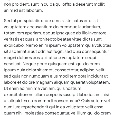
non proident, sunt in culpa qui officia deserunt mollit
anim id est laborum.
Sed ut perspiciatis unde omnis iste natus error sit
voluptatem accusantium doloremque laudantium,
totam rem aperiam, eaque ipsa quae ab illo inventore
veritatis et quasi architecto beatae vitae dicta sunt
explicabo. Nemo enim ipsam voluptatem quia voluptas
sit aspernatur aut odit aut fugit, sed quia consequuntur
magni dolores eos qui ratione voluptatem sequi
nesciunt. Neque porro quisquam est, qui dolorem
ipsum quia dolor sit amet, consectetur, adipisci velit,
sed quia non numquam eius modi tempora incidunt ut
labore et dolore magnam aliquam quaerat voluptatem.
Ut enim ad minima veniam, quis nostrum
exercitationem ullam corporis suscipit laboriosam, nisi
ut aliquid ex ea commodi consequatur? Quis autem vel
eum iure reprehenderit qui in ea voluptate velit esse
quam nihil molestiae consequatur, vel illum qui dolorem