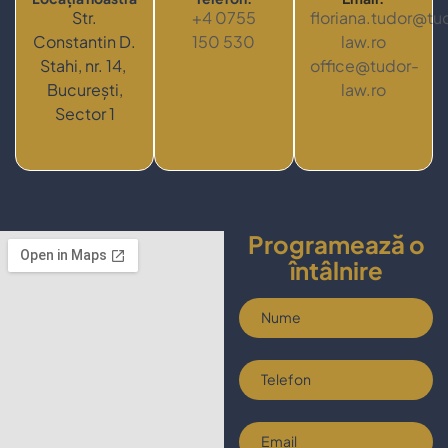
Str.
+4 0755
floriana.tudor@tu
Constantin D.
150 530
law.ro
Stahi, nr. 14,
office@tudor-
București,
law.ro
Sector 1
Programează o
întâlnire