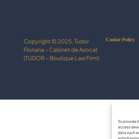
Cookie Policy
Copyright © 2025, Tudor
Floriana – Cabinet de Avocat
(TUDOR – Boutique Law Firm)
To provide t
access devi
data such as
withdrawing