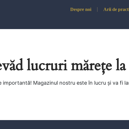
Despre noi
Arii de pract
evăd lucruri mărețe la
 importantă! Magazinul nostru este în lucru și va fi l