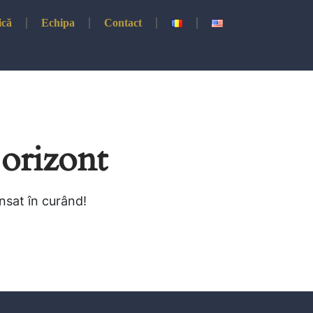
ică
Echipa
Contact
 orizont
ansat în curând!