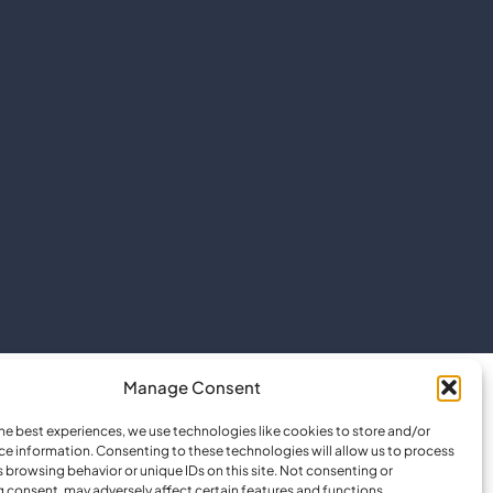
Manage Consent
he best experiences, we use technologies like cookies to store and/or
ce information. Consenting to these technologies will allow us to process
 browsing behavior or unique IDs on this site. Not consenting or
 consent, may adversely affect certain features and functions.